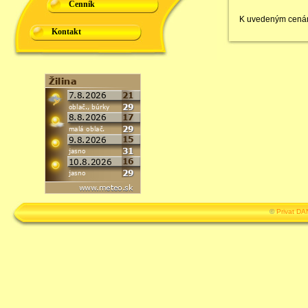
Cenník
K uvedeným cenám 
Kontakt
©
Privat D