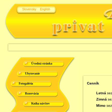
Slovensky
English
Úvodná stránka
Ubytovanie
Cenník
Fotogaléria
Letná
se
Rezervácia
Zimná
se
Kniha návštev
Mimo
sez