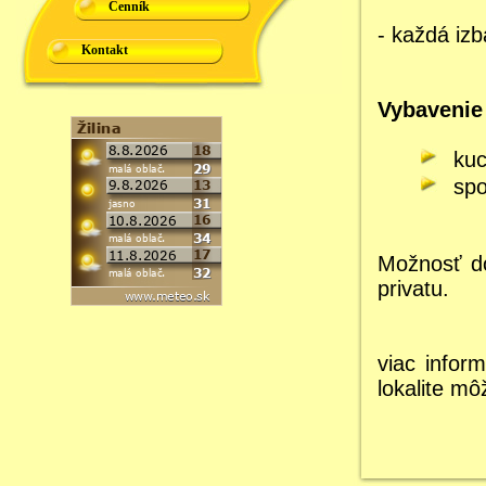
Cenník
- každá izb
Kontakt
Vybavenie 
ku
spo
Možnosť d
privatu.
viac infor
lokalite mô