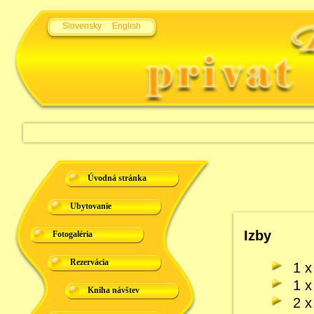
Slovensky
English
Úvodná stránka
Ubytovanie
Izby
Fotogaléria
Rezervácia
1 x
1 x
Kniha návštev
2 x