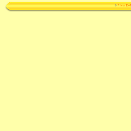
©
Privat D